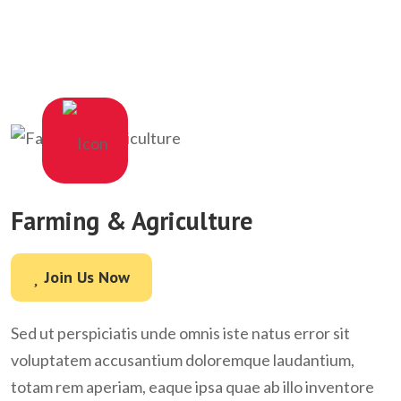
Farming & Agriculture
Join Us Now
Join Us Now
Sed ut perspiciatis unde omnis iste natus error sit
voluptatem accusantium doloremque laudantium,
totam rem aperiam, eaque ipsa quae ab illo inventore