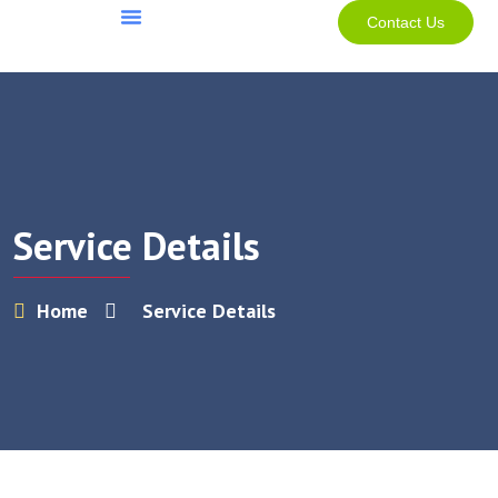
Contact Us
About Us
Our Mission & Vision
Contact Us
Service Details
Home
Service Details